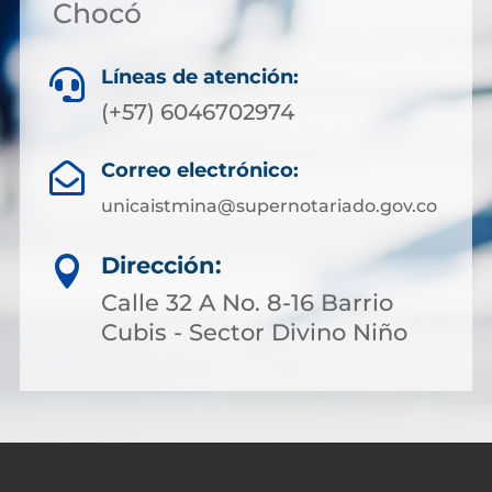
Chocó
Líneas de atención:

(+57) 6046702974
Correo electrónico:

unicaistmina@supernotariado.gov.co
Dirección:

Calle 32 A No. 8-16 Barrio
Cubis - Sector Divino Niño