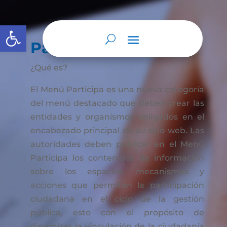
Abrir barra de herramientas
Participa
¿Qué es?
El Menú Participa es una nueva categoría
del menú destacado que deben crear las
entidades y organismos obligados en el
encabezado principal de su sitio web. Las
autoridades deben publicar en el Menú
Participa los contenidos de información
sobre los espacios, mecanismos y
acciones que permiten la participación
ciudadana en el ciclo de la gestión
pública, esto con el propósito de
dinamizar la vinculación de la ciudadanía