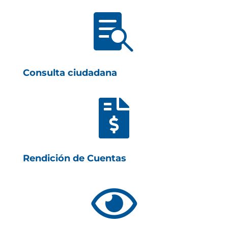

Consulta ciudadana

Rendición de Cuentas
