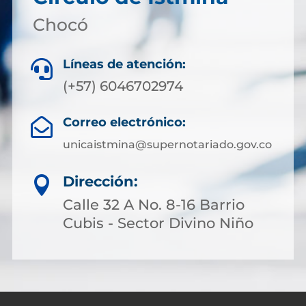
Chocó
Líneas de atención:

(+57) 6046702974
Correo electrónico:

unicaistmina@supernotariado.gov.co
Dirección:

Calle 32 A No. 8-16 Barrio
Cubis - Sector Divino Niño