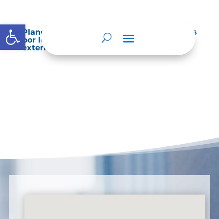
Abrir barra de herramientas
Planes de Mejoramiento vigentes exigidos
por los entes de control o auditoría
externos o internos.