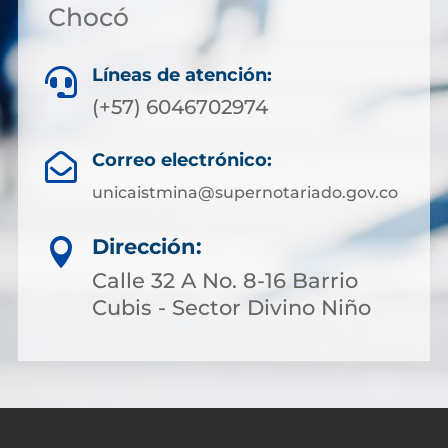
Chocó
Líneas de atención:

(+57) 6046702974
Correo electrónico:

unicaistmina@supernotariado.gov.co
Dirección:

Calle 32 A No. 8-16 Barrio
Cubis - Sector Divino Niño