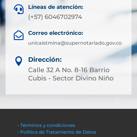
Líneas de atención:

(+57) 6046702974
Correo electrónico:

unicaistmina@supernotariado.gov.co
Dirección:

Calle 32 A No. 8-16 Barrio
Cubis - Sector Divino Niño
• Términos y condiciones
• Política de Tratamiento de Datos