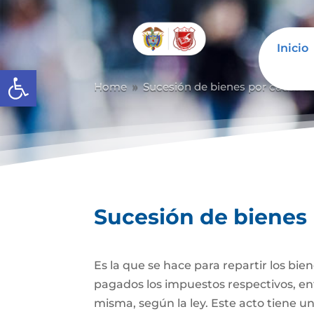
Inicio
Abrir barra de herramientas
Home
Sucesión de bienes por causa d
9
Sucesión de bienes
Es la que se hace para repartir los bie
pagados los impuestos respectivos, ent
misma, según la ley. Este acto tiene un 