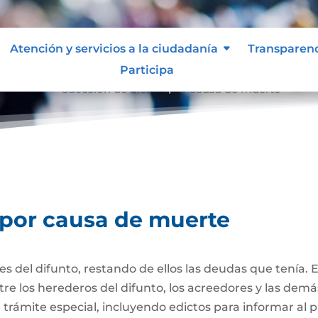
Atención y servicios a la ciudadanía
Transparen
Participa
e muerte
Sucesión de bienes por causa de muerte
9
 por causa de muerte
nes del difunto, restando de ellos las deudas que tenía. 
re los herederos del difunto, los acreedores y las dem
trámite especial, incluyendo edictos para informar al púb