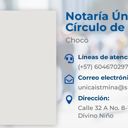
Notaría Ún
Círculo de
Chocó
Líneas de atenc

(+57) 60467029
Correo electrón

unicaistmina@s
Dirección:

Calle 32 A No. 8-
Divino Niño