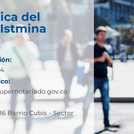
ica del
 Istmina
ión:
74
ico:
upernotariado.gov.co
16 Barrio Cubis - Sector