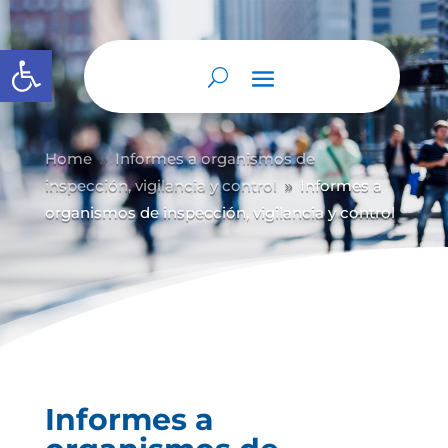
Abrir barra de herramientas
Home
Informes a organismos de
9
inspección, vigilancia y control
Informes a
9
organismos de inspección, vigilancia y control
Informes a