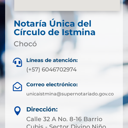
Notaría Única del
Círculo de Istmina
Chocó
Líneas de atención:

(+57) 6046702974
Correo electrónico:

unicaistmina@supernotariado.gov.co
Dirección:

Calle 32 A No. 8-16 Barrio
Cubis - Sector Divino Niño