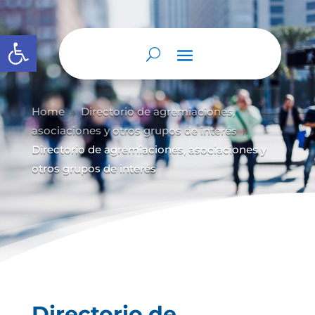
Abrir barra de herramientas
Home
Directorio de agremiaciones,
9
asociaciones y otros grupos de interés
9
Directorio de agremiaciones, asociaciones y
otros grupos de interés
Directorio de